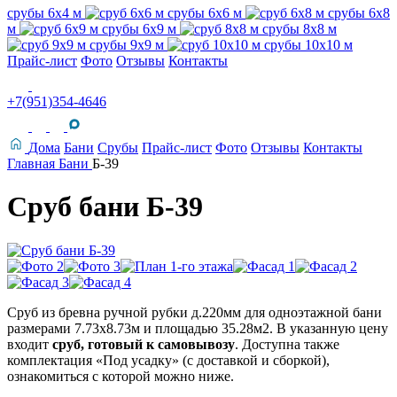
срубы 6х4 м
срубы 6х6 м
срубы 6х8
м
срубы 6х9 м
срубы 8х8 м
срубы 9х9 м
срубы 10х10 м
Прайс-лист
Фото
Отзывы
Контакты
+7(951)354-4646
Дома
Бани
Срубы
Прайс-лист
Фото
Отзывы
Контакты
Главная
Бани
Б-39
Сруб бани Б-39
Сруб из бревна ручной рубки д.220мм для одноэтажной бани
размерами 7.73х8.73м и площадью 35.28м2. В указанную цену
входит
сруб, готовый к самовывозу
. Доступна также
комплектация «Под усадку» (с доставкой и сборкой),
ознакомиться с которой можно ниже.