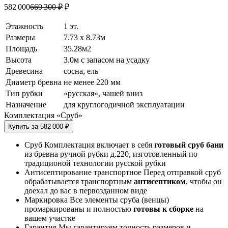
582 000
669 300 ₽
₽
Этажность
1 эт.
Размеры
7.73 х 8.73м
Площадь
35.28м2
Высота
3.0м с запасом на усадку
Древесина
сосна, ель
Диаметр бревна
не менее 220 мм
Тип рубки
«русская», чашей вниз
Назначение
для круглогодичной эксплуатации
Комплектация «Сруб»
Купить за 582 000 ₽
Сруб
Комплектация включает в себя
готовый сруб бани
из бревна ручной рубки д.220, изготовленный по
традиционой технологии русской рубки
Антисептирование транспортное
Перед отправкой сруб
обрабатывается транспортным
антисептиком
, чтобы он
доехал до вас в первозданном виде
Маркировка
Все элементы сруба (венцы)
промаркированы и полностью
готовы к сборке
на
вашем участке
Гарантия
Мы гарантируем точность размеров и