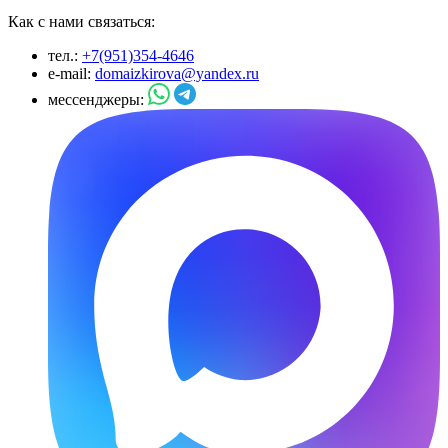
Как с нами связаться:
тел.:
+7(951)354-4646
e-mail:
domaizkirova@yandex.ru
мессенджеры: