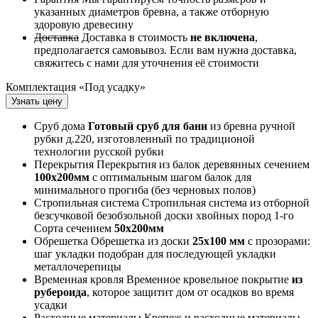
указанных диаметров бревна, а также отборную
здоровую древесину
Доставка
Доставка в стоимость
не включена
,
предполагается самовывоз. Если вам нужна доставка,
свяжитесь с нами для уточнения её стоимости
Комплектация «Под усадку»
Узнать цену
Сруб дома
Готовый сруб для бани
из бревна ручной
рубки д.220, изготовленный по традиционой
технологии русской рубки
Перекрытия
Перекрытия из балок деревянных сечением
100х200мм
с оптимальным шагом балок для
минимального прогиба (без черновых полов)
Стропильная система
Стропильная система из отборной
безсучковой безобзольной доски хвойных пород 1-го
Сорта сечением
50х200мм
Обрешетка
Обрешетка из доски
25х100 мм
с прозорами:
шаг укладки подобран для последующей укладки
металлочерепицы
Временная кровля
Временное кровельное покрытие
из
рубероида
, которое защитит дом от осадков во время
усадки
Расходные материалы
Крепеж и расходные материалы