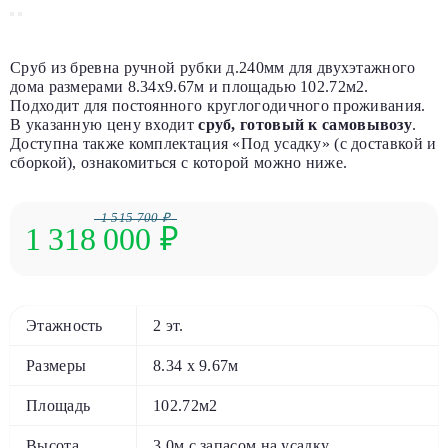
Сруб из бревна ручной рубки д.240мм для двухэтажного
дома размерами 8.34х9.67м и площадью 102.72м2.
Подходит для постоянного круглогодичного проживания.
В указанную цену входит
сруб, готовый к самовывозу
.
Доступна также комплектация «Под усадку» (с доставкой и
сборкой), ознакомиться с которой можно ниже.
1 515 700 ₽
1 318 000
₽
Этажность
2 эт.
Размеры
8.34 х 9.67м
Площадь
102.72м2
Высота
3.0м с запасом на усадку